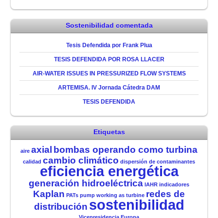
Sostenibilidad comentada
Tesis Defendida por Frank Plua
TESIS DEFENDIDA POR ROSA LLACER
AIR-WATER ISSUES IN PRESSURIZED FLOW SYSTEMS
ARTEMISA. IV Jornada Cátedra DAM
TESIS DEFENDIDA
Etiquetas
axial
bombas operando como turbina
aire
cambio climático
calidad
dispersión de contaminantes
eficiencia energética
generación hidroeléctrica
IAHR
indicadores
Kaplan
redes de
PATs
pump working as turbine
sostenibilidad
distribución
Vicepresidencia Europa