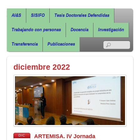
Agua, Ingeniería & Sostenibilidad
AI&S
SISIFO
Tesis Doctorales Defendidas
Trabajando con personas
Docencia
Investigación
RSS
Transferencia
Publicaciones
diciembre 2022
ARTEMISA. IV Jornada
DIC