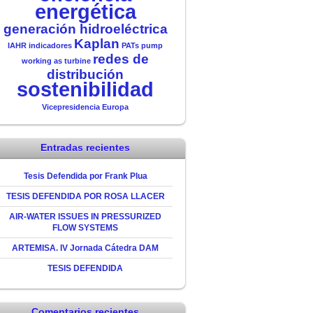
energética
generación hidroeléctrica
Kaplan
IAHR
indicadores
PATs
pump
redes de
working as turbine
distribución
sostenibilidad
Vicepresidencia Europa
Entradas recientes
Tesis Defendida por Frank Plua
TESIS DEFENDIDA POR ROSA LLACER
AIR-WATER ISSUES IN PRESSURIZED
FLOW SYSTEMS
ARTEMISA. IV Jornada Cátedra DAM
TESIS DEFENDIDA
Comentarios recientes