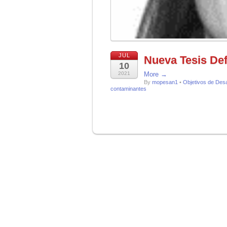
JUL
Nueva Tesis De
10
2021
More →
By
mopesan1
•
Objetivos de Desa
contaminantes