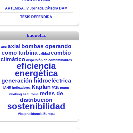
ARTEMISA. IV Jornada Cátedra DAM
TESIS DEFENDIDA
Etiquetas
axial
bombas operando
aire
como turbina
cambio
calidad
climático
dispersión de contaminantes
eficiencia
energética
generación hidroeléctrica
Kaplan
IAHR
indicadores
PATs
pump
redes de
working as turbine
distribución
sostenibilidad
Vicepresidencia Europa