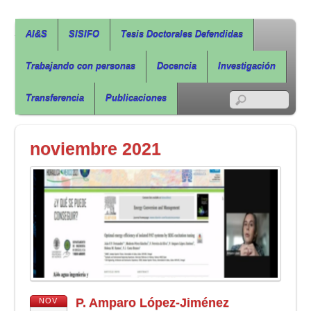
Agua, Ingeniería & Sostenibilidad
AI&S
SISIFO
Tesis Doctorales Defendidas
Trabajando con personas
Docencia
Investigación
RSS
Transferencia
Publicaciones
noviembre 2021
P. Amparo López-Jiménez
NOV