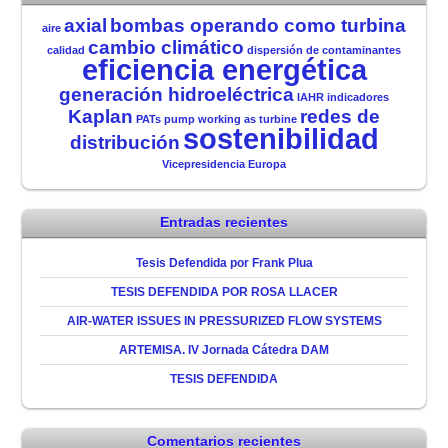
axial
bombas operando como turbina
aire
cambio climático
calidad
dispersión de contaminantes
eficiencia energética
generación hidroeléctrica
IAHR
indicadores
Kaplan
redes de
PATs
pump working as turbine
sostenibilidad
distribución
Vicepresidencia Europa
Entradas recientes
Tesis Defendida por Frank Plua
TESIS DEFENDIDA POR ROSA LLACER
AIR-WATER ISSUES IN PRESSURIZED FLOW SYSTEMS
ARTEMISA. IV Jornada Cátedra DAM
TESIS DEFENDIDA
Comentarios recientes