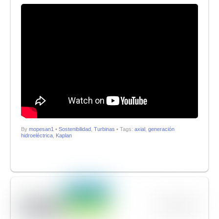
By
mopesan1
•
Sostenibilidad
,
Turbinas
• Tags:
axial
,
generación
hidroeléctrica
,
Kaplan