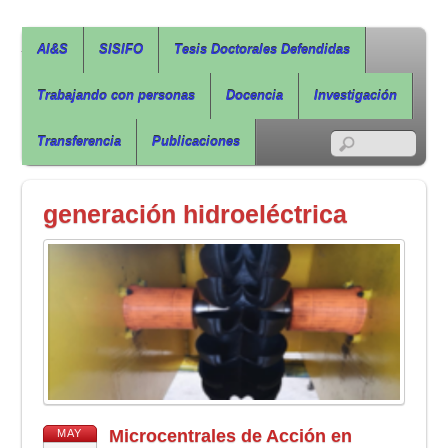
Agua, Ingeniería & Sostenibilidad
AI&S
SISIFO
Tesis Doctorales Defendidas
Trabajando con personas
Docencia
Investigación
RSS
Transferencia
Publicaciones
generación hidroeléctrica
Microcentrales de Acción en
MAY