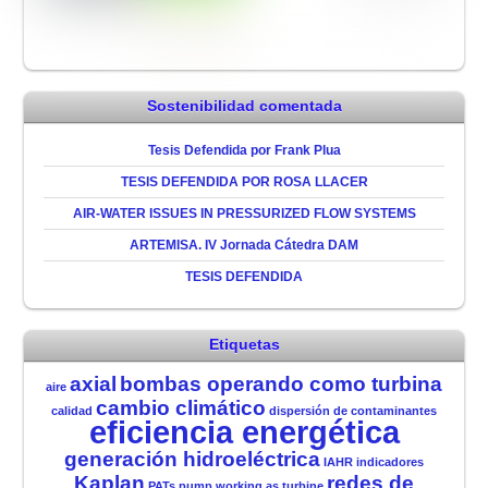
Sostenibilidad comentada
Tesis Defendida por Frank Plua
TESIS DEFENDIDA POR ROSA LLACER
AIR-WATER ISSUES IN PRESSURIZED FLOW SYSTEMS
ARTEMISA. IV Jornada Cátedra DAM
TESIS DEFENDIDA
Etiquetas
axial
bombas operando como turbina
aire
cambio climático
calidad
dispersión de contaminantes
eficiencia energética
generación hidroeléctrica
IAHR
indicadores
Kaplan
redes de
PATs
pump working as turbine