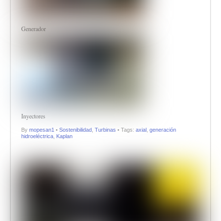
Generador
Inyectores
By
mopesan1
•
Sostenibilidad
,
Turbinas
• Tags:
axial
,
generación
hidroeléctrica
,
Kaplan