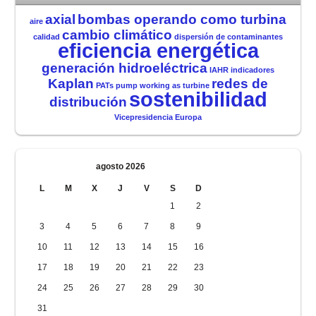
axial
bombas operando como turbina
aire
cambio climático
calidad
dispersión de contaminantes
eficiencia energética
generación hidroeléctrica
IAHR
indicadores
Kaplan
redes de
PATs
pump working as turbine
sostenibilidad
distribución
Vicepresidencia Europa
agosto 2026
L
M
X
J
V
S
D
1
2
3
4
5
6
7
8
9
10
11
12
13
14
15
16
17
18
19
20
21
22
23
24
25
26
27
28
29
30
31