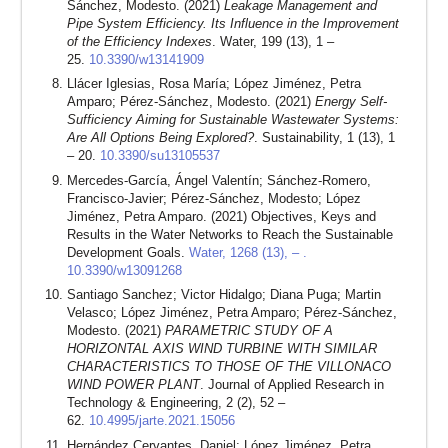
Sánchez, Modesto. (2021)
Leakage Management and
Pipe System Efficiency. Its Influence in the Improvement
of the Efficiency Indexes
. Water, 199 (13), 1 –
25.
10.3390/w13141909
Llácer Iglesias, Rosa María; López Jiménez, Petra
Amparo; Pérez-Sánchez, Modesto. (2021)
Energy Self-
Sufficiency Aiming for Sustainable Wastewater Systems:
Are All Options Being Explored?
. Sustainability, 1 (13), 1
– 20.
10.3390/su13105537
Mercedes-García, Ángel Valentín; Sánchez-Romero,
Francisco-Javier; Pérez-Sánchez, Modesto; López
Jiménez, Petra Amparo. (2021) Objectives, Keys and
Results in the Water Networks to Reach the Sustainable
Development Goals.
Water, 1268 (13), – .
10.3390/w13091268
Santiago Sanchez; Victor Hidalgo; Diana Puga; Martin
Velasco; López Jiménez, Petra Amparo; Pérez-Sánchez,
Modesto. (2021)
PARAMETRIC STUDY OF A
HORIZONTAL AXIS WIND TURBINE WITH SIMILAR
CHARACTERISTICS TO THOSE OF THE VILLONACO
WIND POWER PLANT
. Journal of Applied Research in
Technology & Engineering, 2 (2), 52 –
62.
10.4995/jarte.2021.15056
Hernández Cervantes, Daniel; López Jiménez, Petra