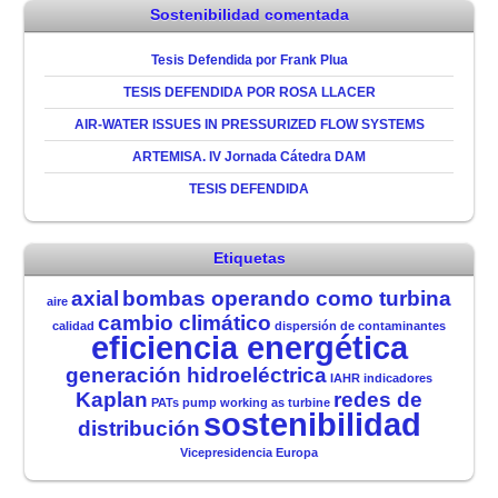
Sostenibilidad comentada
Tesis Defendida por Frank Plua
TESIS DEFENDIDA POR ROSA LLACER
AIR-WATER ISSUES IN PRESSURIZED FLOW SYSTEMS
ARTEMISA. IV Jornada Cátedra DAM
TESIS DEFENDIDA
Etiquetas
axial
bombas operando como turbina
aire
cambio climático
calidad
dispersión de contaminantes
eficiencia energética
generación hidroeléctrica
IAHR
indicadores
Kaplan
redes de
PATs
pump working as turbine
sostenibilidad
distribución
Vicepresidencia Europa