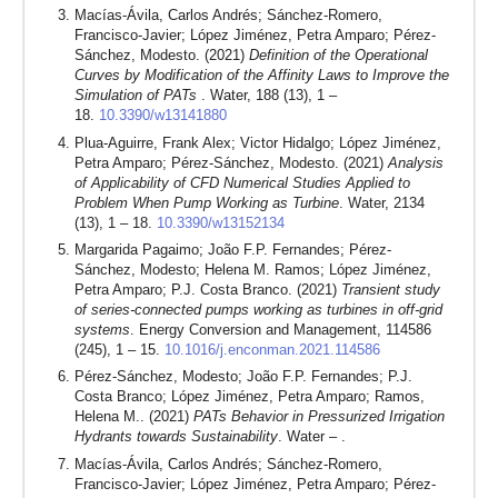
Macías-Ávila, Carlos Andrés; Sánchez-Romero,
Francisco-Javier; López Jiménez, Petra Amparo; Pérez-
Sánchez, Modesto. (2021)
Definition of the Operational
Curves by Modification of the Affinity Laws to Improve the
Simulation of PATs
. Water, 188 (13), 1 –
18.
10.3390/w13141880
Plua-Aguirre, Frank Alex; Victor Hidalgo; López Jiménez,
Petra Amparo; Pérez-Sánchez, Modesto. (2021)
Analysis
of Applicability of CFD Numerical Studies Applied to
Problem When Pump Working as Turbine
. Water, 2134
(13), 1 – 18.
10.3390/w13152134
Margarida Pagaimo; João F.P. Fernandes; Pérez-
Sánchez, Modesto; Helena M. Ramos; López Jiménez,
Petra Amparo; P.J. Costa Branco. (2021)
Transient study
of series-connected pumps working as turbines in off-grid
systems
. Energy Conversion and Management, 114586
(245), 1 – 15.
10.1016/j.enconman.2021.114586
Pérez-Sánchez, Modesto; João F.P. Fernandes; P.J.
Costa Branco; López Jiménez, Petra Amparo; Ramos,
Helena M.. (2021)
PATs Behavior in Pressurized Irrigation
Hydrants towards Sustainability
. Water – .
Macías-Ávila, Carlos Andrés; Sánchez-Romero,
Francisco-Javier; López Jiménez, Petra Amparo; Pérez-