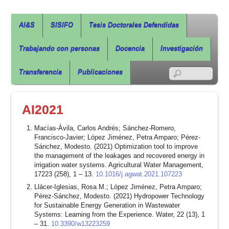
Agua, Ingeniería & Sostenibilidad
AI&S
SISIFO
Tesis Doctorales Defendidas
Trabajando con personas
Docencia
Investigación
RSS
Transferencia
Publicaciones
AI2021
Macías-Ávila, Carlos Andrés; Sánchez-Romero,
Francisco-Javier; López Jiménez, Petra Amparo; Pérez-
Sánchez, Modesto. (2021) Optimization tool to improve
the management of the leakages and recovered energy in
irrigation water systems. Agricultural Water Management,
17223 (258), 1 – 13.
10.1016/j.agwat.2021.107223
Llácer-Iglesias, Rosa M.; López Jiménez, Petra Amparo;
Pérez-Sánchez, Modesto. (2021) Hydropower Technology
for Sustainable Energy Generation in Wastewater
Systems: Learning from the Experience. Water, 22 (13), 1
– 31.
10.3390/w13223259