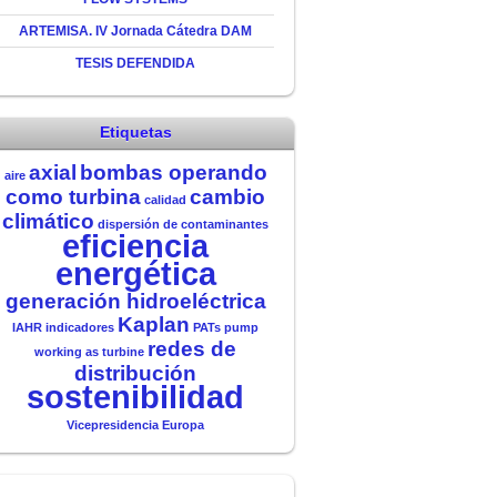
ARTEMISA. IV Jornada Cátedra DAM
TESIS DEFENDIDA
Etiquetas
axial
bombas operando
aire
como turbina
cambio
calidad
climático
dispersión de contaminantes
eficiencia
energética
generación hidroeléctrica
Kaplan
IAHR
indicadores
PATs
pump
redes de
working as turbine
distribución
sostenibilidad
Vicepresidencia Europa