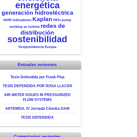
energética
generación hidroeléctrica
Kaplan
IAHR
indicadores
PATs
pump
redes de
working as turbine
distribución
sostenibilidad
Vicepresidencia Europa
Entradas recientes
Tesis Defendida por Frank Plua
TESIS DEFENDIDA POR ROSA LLACER
AIR-WATER ISSUES IN PRESSURIZED
FLOW SYSTEMS
ARTEMISA. IV Jornada Cátedra DAM
TESIS DEFENDIDA
Comentarios recientes