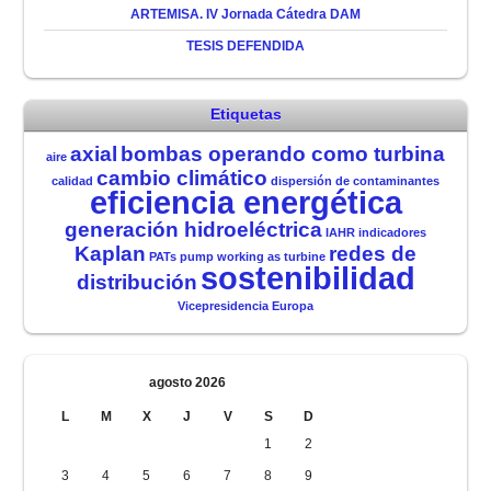
ARTEMISA. IV Jornada Cátedra DAM
TESIS DEFENDIDA
Etiquetas
axial
bombas operando como turbina
aire
cambio climático
calidad
dispersión de contaminantes
eficiencia energética
generación hidroeléctrica
IAHR
indicadores
Kaplan
redes de
PATs
pump working as turbine
sostenibilidad
distribución
Vicepresidencia Europa
agosto 2026
L
M
X
J
V
S
D
1
2
3
4
5
6
7
8
9