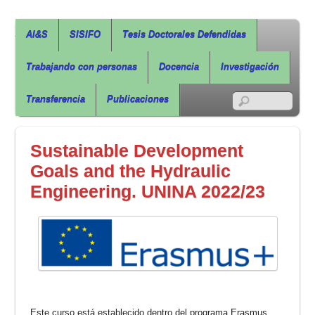
Agua, Ingeniería & Sostenibilidad
AI&S
SISIFO
Tesis Doctorales Defendidas
Trabajando con personas
Docencia
Investigación
RSS
Transferencia
Publicaciones
Sustainable Development
Goals and the Hydraulic
Engineering. UNINA 2022/23
Este curso está establecido dentro del programa Erasmus