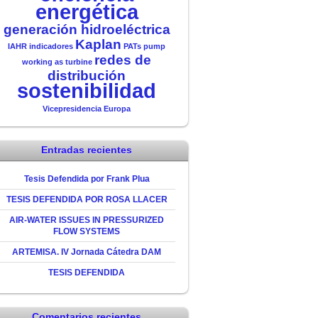
energética
generación hidroeléctrica
Kaplan
IAHR
indicadores
PATs
pump
redes de
working as turbine
distribución
sostenibilidad
Vicepresidencia Europa
Entradas recientes
Tesis Defendida por Frank Plua
TESIS DEFENDIDA POR ROSA LLACER
AIR-WATER ISSUES IN PRESSURIZED
FLOW SYSTEMS
ARTEMISA. IV Jornada Cátedra DAM
TESIS DEFENDIDA
Comentarios recientes