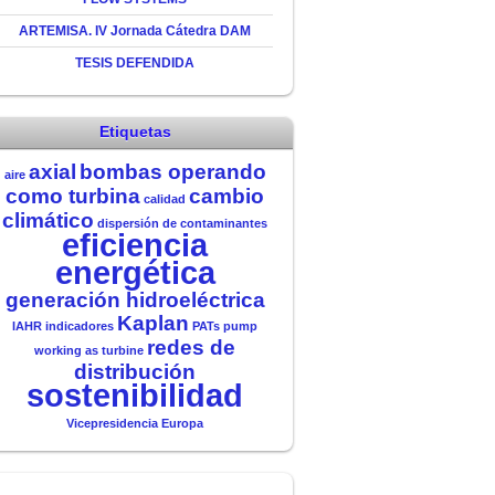
ARTEMISA. IV Jornada Cátedra DAM
TESIS DEFENDIDA
Etiquetas
axial
bombas operando
aire
como turbina
cambio
calidad
climático
dispersión de contaminantes
eficiencia
energética
generación hidroeléctrica
Kaplan
IAHR
indicadores
PATs
pump
redes de
working as turbine
distribución
sostenibilidad
Vicepresidencia Europa