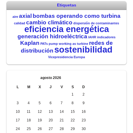
Etiquetas
axial
bombas operando como turbina
aire
cambio climático
calidad
dispersión de contaminantes
eficiencia energética
generación hidroeléctrica
IAHR
indicadores
Kaplan
redes de
PATs
pump working as turbine
sostenibilidad
distribución
Vicepresidencia Europa
agosto 2026
L
M
X
J
V
S
D
1
2
3
4
5
6
7
8
9
10
11
12
13
14
15
16
17
18
19
20
21
22
23
24
25
26
27
28
29
30