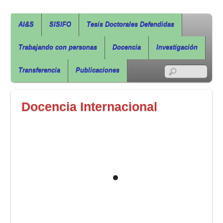
Agua, Ingeniería & Sostenibilidad
AI&S
SISIFO
Tesis Doctorales Defendidas
Trabajando con personas
Docencia
Investigación
RSS
Transferencia
Publicaciones
Docencia Internacional
Sustainable Development Goals and the