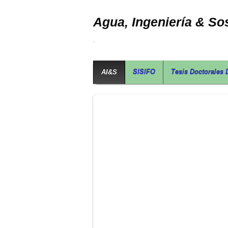
Agua, Ingeniería & Sos
AI&S
SISIFO
Tesis Doctorales 