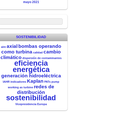
mayo 2021
SOSTENIBILIDAD
axial
bombas operando
aire
como turbina
cambio
calidad
climático
dispersión de contaminantes
eficiencia
energética
generación hidroeléctrica
Kaplan
IAHR
indicadores
PATs
pump
redes de
working as turbine
distribución
sostenibilidad
Vicepresidencia Europa