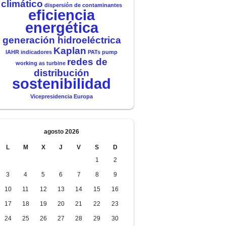
climático
dispersión de contaminantes
eficiencia
energética
generación hidroeléctrica
Kaplan
IAHR
indicadores
PATs
pump
redes de
working as turbine
distribución
sostenibilidad
Vicepresidencia Europa
agosto 2026
L
M
X
J
V
S
D
1
2
3
4
5
6
7
8
9
10
11
12
13
14
15
16
17
18
19
20
21
22
23
24
25
26
27
28
29
30