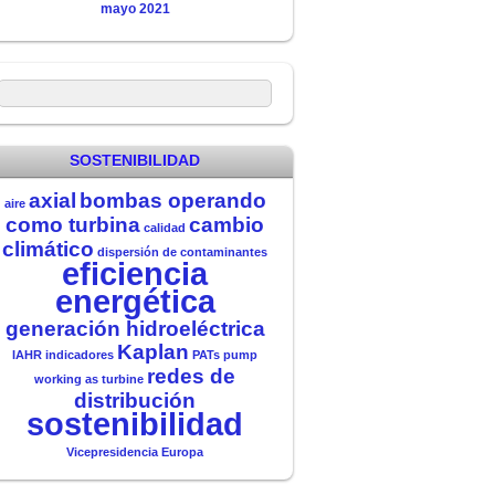
mayo 2021
SOSTENIBILIDAD
axial
bombas operando
aire
como turbina
cambio
calidad
climático
dispersión de contaminantes
eficiencia
energética
generación hidroeléctrica
Kaplan
IAHR
indicadores
PATs
pump
redes de
working as turbine
distribución
sostenibilidad
Vicepresidencia Europa