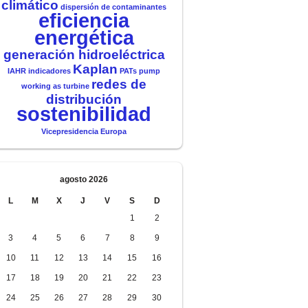
climático
dispersión de contaminantes
eficiencia
energética
generación hidroeléctrica
Kaplan
IAHR
indicadores
PATs
pump
redes de
working as turbine
distribución
sostenibilidad
Vicepresidencia Europa
agosto 2026
L
M
X
J
V
S
D
1
2
3
4
5
6
7
8
9
10
11
12
13
14
15
16
17
18
19
20
21
22
23
24
25
26
27
28
29
30