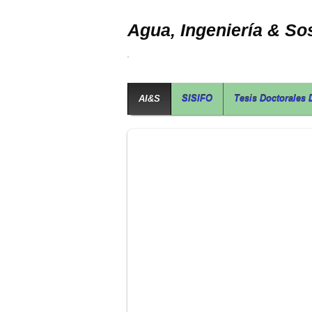
Agua, Ingeniería & Sos
AI&S
SISIFO
Tesis Doctorales 