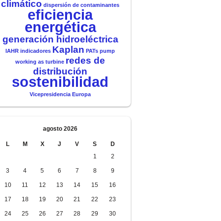
climático
dispersión de contaminantes
eficiencia
energética
generación hidroeléctrica
Kaplan
IAHR
indicadores
PATs
pump
redes de
working as turbine
distribución
sostenibilidad
Vicepresidencia Europa
agosto 2026
L
M
X
J
V
S
D
1
2
3
4
5
6
7
8
9
10
11
12
13
14
15
16
17
18
19
20
21
22
23
24
25
26
27
28
29
30