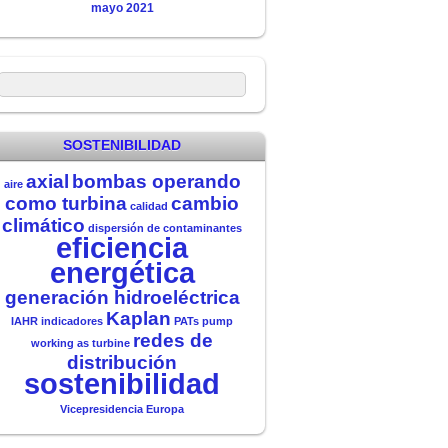
mayo 2021
SOSTENIBILIDAD
axial
bombas operando
aire
como turbina
cambio
calidad
climático
dispersión de contaminantes
eficiencia
energética
generación hidroeléctrica
Kaplan
IAHR
indicadores
PATs
pump
redes de
working as turbine
distribución
sostenibilidad
Vicepresidencia Europa