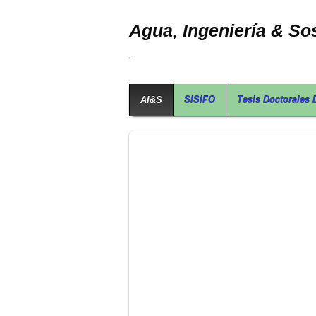
Agua, Ingeniería & Sos
AI&S
SISIFO
Tesis Doctorales 