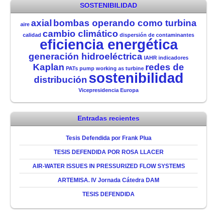
SOSTENIBILIDAD
axial
bombas operando como turbina
aire
cambio climático
calidad
dispersión de contaminantes
eficiencia energética
generación hidroeléctrica
IAHR
indicadores
Kaplan
redes de
PATs
pump working as turbine
sostenibilidad
distribución
Vicepresidencia Europa
Entradas recientes
Tesis Defendida por Frank Plua
TESIS DEFENDIDA POR ROSA LLACER
AIR-WATER ISSUES IN PRESSURIZED FLOW SYSTEMS
ARTEMISA. IV Jornada Cátedra DAM
TESIS DEFENDIDA