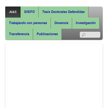
Agua, Ingeniería & Sostenibilidad
AI&S
SISIFO
Tesis Doctorales Defendidas
Trabajando con personas
Docencia
Investigación
RSS
Transferencia
Publicaciones
Tesis Defendida por Frank Plua